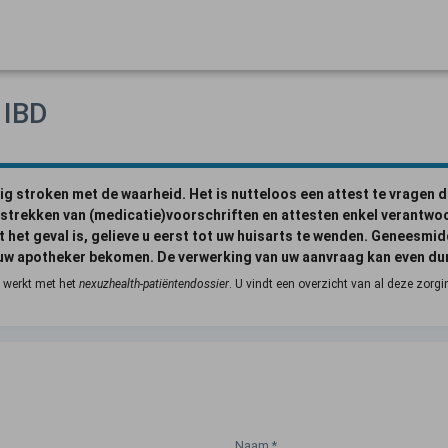
 IBD
ig stroken met de waarheid. Het is nutteloos een attest te vragen d
strekken van (medicatie)voorschriften en attesten enkel verantwoo
et het geval is, gelieve u eerst tot uw huisarts te wenden. Genees
j uw apotheker bekomen. De verwerking van uw aanvraag kan even dure
e werkt met het
nexuzhealth-patiëntendossier
. U vindt een overzicht van al deze zorgi
Naam
*