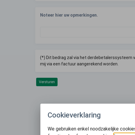
Noteer hier uw opmerkingen.
(*) Dit bedrag zal via het derdebetalerssysteem 
mij via een factuur aangerekend worden.
Versturen
Cookieverklaring
We gebruiken enkel noodzakelijke cookie