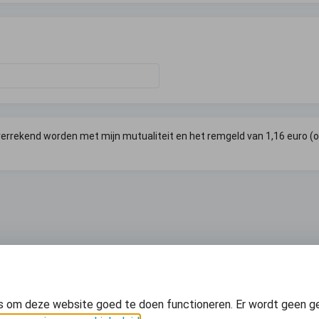
verrekend worden met mijn mutualiteit en het remgeld van 1,16 euro (o
s om deze website goed te doen functioneren. Er wordt geen g